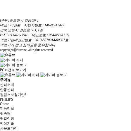
(주)더존보청기 안동센터
대표 : 이정환 사업자번호 : 146-85-12477
경북 안동시 경동로 603, 1층
FAX : 053-422-5546 대표번호 : 054-853-1515
의료기판매신고번호 : 2019-5070014-00007호
의료기기 광고 심의필을 준수합니다
copyrightⓒduzone. all rights reserved.
PC버전 바로가기
주메뉴
센터소개
안동센터
필립스보청기란?
PHILIPS
Oticon
제품정보
귓속형
귀걸이형
핵심기술
사운드타이