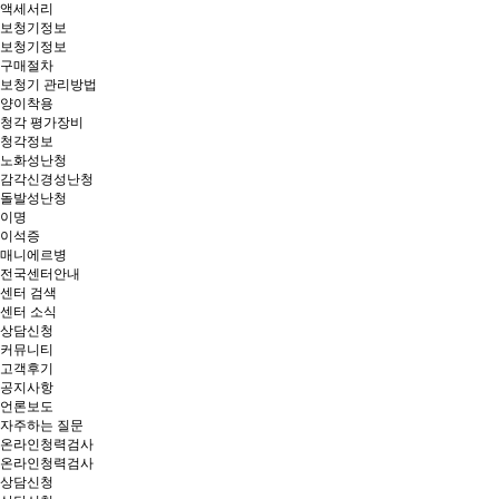
액세서리
보청기정보
보청기정보
구매절차
보청기 관리방법
양이착용
청각 평가장비
청각정보
노화성난청
감각신경성난청
돌발성난청
이명
이석증
매니에르병
전국센터안내
센터 검색
센터 소식
상담신청
커뮤니티
고객후기
공지사항
언론보도
자주하는 질문
온라인청력검사
온라인청력검사
상담신청