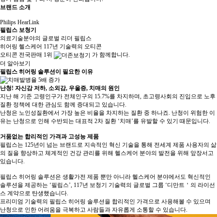
브랜드 소개
Philips HearLink
필립스 보청기
의료기술분야의 글로벌 리더
필립스
히어링 헬스케어 117년 기술력의
오티콘
오티콘
전국판매 1위
가 함께합니다.
더 알아보기
필립스 히어링 솔루션이 필요한 이유
난청! 자신감 저하, 소외감, 우울증, 치매의 원인
지난 해 기준 고령인구가 전체인구의 15.7%를 차지하며, 초고령사회의 진입으로 노후
질환 정책에 대한 관심도 함께 증대되고 있습니다.
난청은 노인성질환에서 가장 높은 비율을 차지하는 질환 중 하나죠. 난청이 위험한 이
유는 난청으로 인해 수반되는 대표적 2차 질환 ‘치매’를 유발할 수 있기 때문입니다.
거품없는 합리적인 가격과 고성능 제품
필립스는 125년이 넘는 브랜드로 지속적인 혁신 기술을 통해 전세계 제품 사용자의 삶
의 질을 향상하고 체계적인 건강 관리를 위해 헬스케어 분야의 발전을 위해 앞장서고
있습니다.
필립스 히어링 솔루션은 생활가전 제품 뿐만 아니라 헬스케어 분야에서도 혁신적인
솔루션을 제공하는 ‘필립스’, 117년 보청기 기술력의 글로벌 그룹 ‘디만트＇의 라이선
스 계약으로 탄생했습니다.
프리미엄 기술력의 필립스 히어링 솔루션을 합리적인 가격으로 사용해볼 수 있으며
난청으로 인한 어려움을 극복하고 사람들과 자유롭게 소통할 수 있습니다.