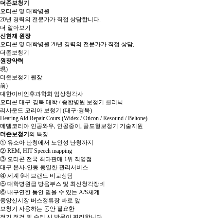
더존보청기
오티콘 및 대학병원
20년 경력의 전문가
가 직접 상담합니다.
더 알아보기
신현재 원장
오티콘 및 대학병원 20년 경력의 전문가가 직접 상담,
더존보청기
원장약력
現)
더존보청기 원장
前)
대한이비인후과학회 임상청각사
오티콘 대구·경북 대학 / 종합병원 보청기 클리닉
리사운드 코리아 보청기 (대구·경북)
Hearing Aid Repair Cours (Widex / Oticon / Resound / Beltone)
메델코리아 인공와우, 인공중이, 골도형보청기 기술지원
더존보청기
의 특징
①
유소아 난청에서 노인성 난청까지
②
REM, HIT Speech mapping
③
오티콘 전국 최다판매 1위 직영점
대구 본사-안동 동일한 관리서비스
④
세계 6대 브랜드 비교상담
⑤
대학병원급 방음부스 및 최신청각장비
⑥
내구연한 동안 믿을 수 있는 A/S체계
중앙신시장 버스정류장 바로 앞
보청기 사용하는 동안 필요한
정기 점검 및 수리 시 방문이 편리합니다.