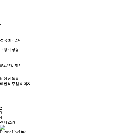
전국센터안내
보청기 상담
054-853-1515
네이버 톡톡
메인 비주얼 이미지
1
2
3
4
센터 소개
Duzone HearLink