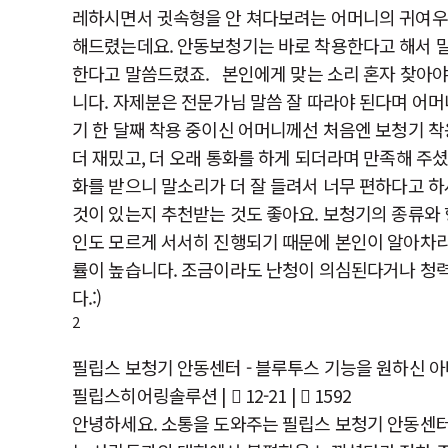
레하시면서 귓속형을 안 쳐다보려는 어머니의 귀여우신
해드렸는데요. 안동보청기는 바로 착용한다고 해서 말
한다고 말씀드렸죠. ​본인에게 맞는 소리 혼자 찾아야
니다. 자제분은 전문가님 말씀 잘 따라야 된다며 어
기 한 달째 착용 중이신 어머니께선 처음엔 보청기 
더 재밌고, 더 오래 통화를 하게 되더라며 만족해 주
화를 받으니 말소리가 더 잘 들려서 너무 편하다고 
것이 있는지 추천받는 것도 좋아요. 보청기의 종류와
인도 모르게 서서히 진행되기 때문에 본인이 알아차리
률이 높습니다. 조금이라도 난청이 의심된다거나 청
다.:)
2
필립스 보청기 안동센터 - 블루투스 기능을 원하신 
필립스히어링솔루션
|
12-21 |
1592
안녕하세요. 소통을 도와주는 필립스 보청기 안동센터