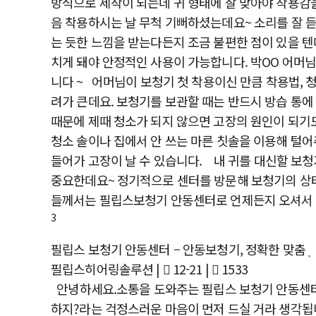
방식으로 제작이 되는데 귀 형태에 잘 맞아야 착용감
음 착용하시는 날 무척 기뻐하셨는데요~ 소리를 잘 
는 듯한 느낌을 받는다든지 조금 불편한 점이 있을 텐
치게 돼야 안정적인 사용이 가능합니다. 박OO 어머
니다 ~ ​어머님이 보청기 첫 착용이신 만큼 착용법,
려가 큰데요. 보청기를 보관할 때는 반드시 방습 통에
때문에 제때 청소가 되지 않으면 고장의 원인이 되기
청소 솔이나 집에서 안 쓰는 마른 칫솔을 이용해 털어
들어가 고장이 날 수 있습니다. ​ 내 귀를 대신할 
중요한데요~ 정기적으로 센터를 방문해 보청기의 상태
들께서는 필립스보청기 안동센터로 언제든지 오셔서
3
필립스 보청기 안동센터 – 안동보청기, 정확한 맞춤
필립스히어링솔루션
|
12-21 |
1533
안녕하세요.소통을 도와주는 필립스 보청기 안동센터입니
하지?라는 걱정스러운 마음이 먼저 드실 거라 생각됩