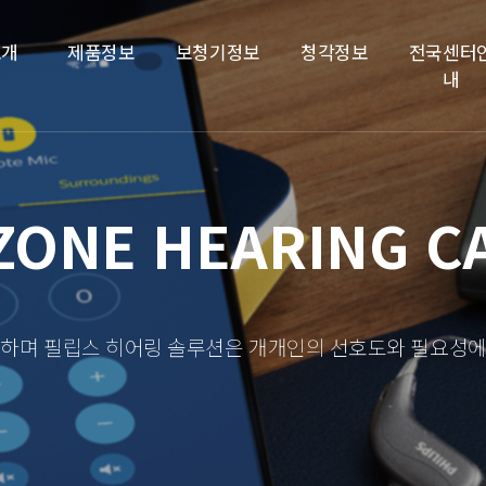
소개
제품정보
보청기정보
청각정보
전국센터
내
UZONE HEARING C
양하며 필립스 히어링 솔루션은 개개인의 선호도와 필요성에