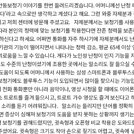
안동보청기 이야기를 한번 들려드리겠습니다. 어머니께선 난청 
같다’라고 속으로만 생각하고 계셨다고 해요. 그런 와중 자제분과
고 저희 센터에 방문해 주셨고요. 자제분께서는 보청기를 사용하
따라 본인의 청력에 맞는 보청기를 착용한다면 잔존 청력을 보존
하신다고 하세요. 어쩌면 통화를 자주 하시기에 자제분께서도 난
각기관의 기능이 떨어지면서 나타나는 청력 감소. 평균 65세 이
외로움을 느낄 수 있습니다. 게다가 노인성 난청이 인지 기능을
중도 수준의 난청이셨기에 조용한 곳에서는 말소리도 잘 들으실 
 도움이 되도록 어머니께서 사용하는 삼성 스마트폰과 블루투스
보청기에도 블루투스 기능이 도입되면서 많이들 찾으시는 기능입
 전화 통화뿐만 아니라 음악이나, 영상 시청을 할 때에도 이어폰
트로트를 즐겨 들으시고, 트로트 가수 영상도 즐겨 보신다고 해
소리를 듣기 어려워집니다. ​말소리는 들리지만 단어를 정확히
면 증상이 심해져 보청기의 도움을 받지 못하는 상황까지 생기는
 보청기를 권해드렸지만, 귓속형과 오픈형 비교 착용은 도와드렸
주셨어요. 귓속형은 크기도 작아 손으로 짚기도 어렵고, 귓속에 