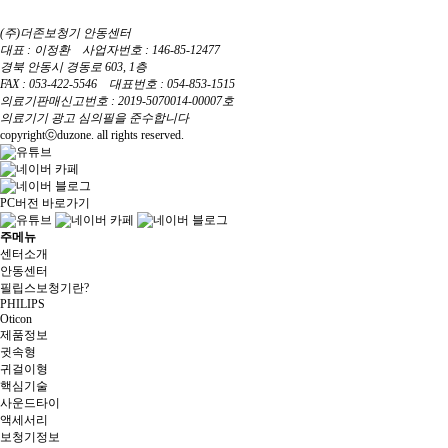
(주)더존보청기 안동센터
대표 : 이정환 사업자번호 : 146-85-12477
경북 안동시 경동로 603, 1층
FAX : 053-422-5546 대표번호 : 054-853-1515
의료기판매신고번호 : 2019-5070014-00007호
의료기기 광고 심의필을 준수합니다
copyrightⓒduzone. all rights reserved.
PC버전 바로가기
주메뉴
센터소개
안동센터
필립스보청기란?
PHILIPS
Oticon
제품정보
귓속형
귀걸이형
핵심기술
사운드타이
액세서리
보청기정보