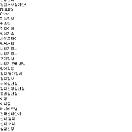
필립스보청기란?
PHILIPS
Oticon
제품정보
귓속형
귀걸이형
핵심기술
사운드타이
액세서리
보청기정보
보청기정보
구매절차
보청기 관리방법
양이착용
청각 평가장비
청각정보
노화성난청
감각신경성난청
돌발성난청
이명
이석증
매니에르병
전국센터안내
센터 검색
센터 소식
상담신청