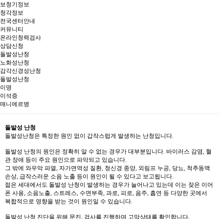
보청기정보
청각정보
전국센터안내
커뮤니티
온라인청력검사
상담신청
돌발성난청
노화성난청
감각신경성난청
돌발성난청
이명
이석증
매니에르병
돌발성 난청
돌발성난청은 특정한 원인 없이 갑작스럽게 발생하는 난청입니다.
돌발성 난청의 원인은 정확히 알 수 없는 경우가 대부분입니다. 바이러스 감염, 혈
관 장애 등이 주요 원인으로 파악되고 있습니다.
그 밖에 와우막 파열, 자가면역성 질환, 청신경 종양, 외림프 누공, 당뇨, 척추동맥
손상, 급작스러운 소음 노출 등이 원인이 될 수 있다고 보고됩니다.
젊은 세대에서도 돌발성 난청이 발생하는 경우가 늘어나고 있는데 이는 잦은 이어
폰 사용, 소음노출, 스트레스, 수면부족, 과로, 피로, 음주, 흡연 등 다양한 곳에서
복합적으로 영향을 받는 것이 원인일 수 있습니다.
돌발성 난청 진단을 위해 문진, 검사를 진행하며 고막상태를 확인합니다.