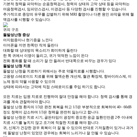
기본적 청력을 파악하는 순음청력검사, 청력의 상태와 고막 상태 등을 파악하는
어음청력검사, 임피던스검사, 이경검사 등 다양한 검사를 진행할 수 있습니다.
추가적으로 종양의 유무를 감별하기 위해 MRI 촬영이나 다른 원인 파악을 위해 혈
액검사를 시행할 수 있습니다.
귀의 구조
돌발성난청 증상
어지럼증이나 현기증을 느낀다
이어폰을 끼면 한쪽만 작게 들린다
대화할 때 상대방의 목소리가 희미하게 들린다
한 쪽 귀에서 이명이 들리고, 귀가 먹먹한 느낌이 든다
전화 통화를 할 때 소리가 잘 안 들려서 반대쪽으로 바꾸는 경우가 있다
돌발성 난청 치료
돌발성 난청을 치료하기 위해서는 주로 약물치료를 시행합니다.
고용량 스테로이드 치료를 위해 혈액순환 개선제, 혈관 확장제, 항바이러스제, 이
뇨제 등의 약물 사용할 수 있으며
상태에 따라서는 고막에 직접 스테로이드를 주입 하기도 합니다.
모든 치료는 입원 치료로 진행하며 절대 안정을 해야 합니다. 청력 검사를 통해 경
과를 계속 관찰하여야 합니다.
돌발성 난청 환자의 1/3은 완전 회복을 하고 1/3은 부분적으로 회복하여 40~ 60dB
정도 청력이 감소하며 1/3은 청력을 완전히 잃는다고 합니다.
돌발성 난청은 치료 시기, 골든타임이 굉장히 중요한 응급 질환인만큼 2주 이내에
치료 시기를 놓치지 않고 조기에 적절한 치료를 해야 합니다.
귀, 신체가 건강한 경우 회복이 더 잘 될 수 있으며 반대로 기저질환이 있거나 과거
에 돌발성 난청이 있었던 경우에는 회복이 느리거나 잘 안될 수 있습니다.