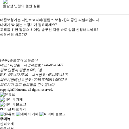
돌발성 난청의 원인 질환
더존보청기는 디만트코리아(필립스 보청기)의 공인 리셀러입니다.
나에게 딱 맞는 보청기가 필요하세요?
고객을 위한 필립스 히어링 솔루션 지금 바로 상담 신청해보세요!
상담신청 바로가기
(주)더존보청기 안동센터
대표 : 이정환 사업자번호 : 146-85-12477
경북 안동시 경동로 603, 1층
FAX : 053-422-5546 대표번호 : 054-853-1515
의료기판매신고번호 : 2019-5070014-00007호
의료기기 광고 심의필을 준수합니다
copyrightⓒduzone. all rights reserved.
PC버전 바로가기
주메뉴
센터소개
안동센터