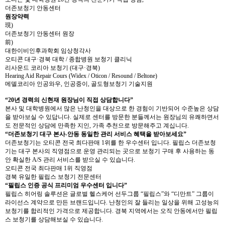
더존보청기 안동센터
원장약력
現)
더존보청기 안동센터 원장
前)
대한이비인후과학회 임상청각사
오티콘 대구·경북 대학 / 종합병원 보청기 클리닉
리사운드 코리아 보청기 (대구·경북)
Hearing Aid Repair Cours (Widex / Oticon / Resound / Beltone)
메델코리아 인공와우, 인공중이, 골도형보청기 기술지원
“20년 경력의 신현재 원장님이 직접 상담합니다”
본사 및 대학병원에서 많은 난청인을 대상으로 한 경험이 기반되어 수준높은 상담
을 받아보실 수 있답니다. 실제로 센터를 방문한 분들께서는 원장님의 유쾌하면서
도 전문적인 상담에 만족한 지인, 가족 추천으로 방문해주고 계십니다.
“더존보청기 대구 본사-안동 동일한 관리 서비스 혜택을 받아보세요”
더존보청기는 오티콘 전국 최다판매 1위를 한 우수센터 입니다. 필립스 더존보청
기는 대구 본사의 직영점으로 운영 관리되는 곳으로 보청기 구매 후 사용하는 동
안 확실한 A/S 관리 서비스를 받으실 수 있습니다.
오티콘 전국 최다판매 1위 직영점
경북 유일한 필립스 보청기 전문센터
“필립스 인증 공식 프리미엄 우수센터 입니다”
필립스 히어링 솔루션은 글로벌 헬스케어 선두그룹 “필립스”와 “디만트” 그룹이
라이선스 계약으로 만든 브랜드입니다. 난청인의 잘 들리는 일상을 위해 고성능의
보청기를 합리적인 가격으로 제공합니다. 경북 지역에서는 오직 안동에서만 필립
스 보청기를 상담해보실 수 있습니다.