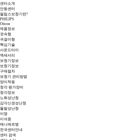
센터소개
안동센터
필립스보청기란?
PHILIPS
Oticon
제품정보
귓속형
귀걸이형
핵심기술
사운드타이
액세서리
보청기정보
보청기정보
구매절차
보청기 관리방법
양이착용
청각 평가장비
청각정보
노화성난청
감각신경성난청
돌발성난청
이명
이석증
매니에르병
전국센터안내
센터 검색